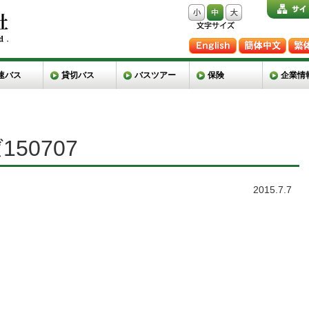
速バス
貸切バス
バスツアー
保険
企業情
50707
2015.7.7