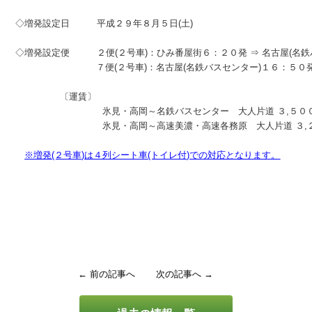
◇増発設定日　　　平成２９年８月５日(土)

◇増発設定便　　　２便(２号車)：ひみ番屋街６：２０発 ⇒ 名古屋(名鉄
　　　　　　　　   ７便(２号車)：名古屋(名鉄バスセンター)１６：５０
                〔運賃〕

　　　　　　　　　  氷見・高岡～名鉄バスセンター　大人片道 ３,５００
　　　　　　　　　  氷見・高岡～高速美濃・高速各務原　大人片道 ３,２
※増発(２号車)は４列シート車(トイレ付)での対応となります。
← 前の記事へ
次の記事へ →