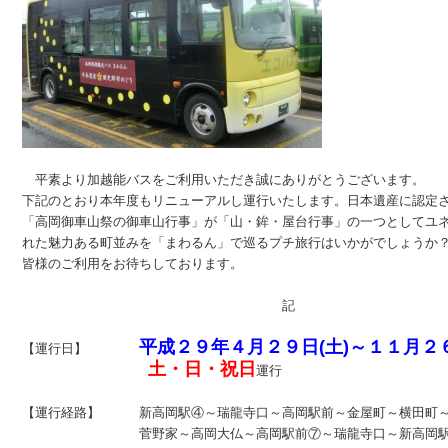
　平素より加越能バスをご利用いただき誠にありがとうございます。

下記のとおり本年度もリニューアルし運行いたします。日本遺産に認定さ
「高岡御車山祭の御車山行事」が「山・鉾・屋台行事」の一つとしてユネ
れた魅力ある町並みを「まわるん」で巡るプチ旅行はいかがでしょうか？
皆様のご利用をお待ちしております。

　　　　　　　　　　　　　　　　　　　　記

平成２９年４月２９日(土)～１１月２６日
【運行日】　　　　
土・日・祝日
運行

【運行経路】　　　新高岡駅④～瑞龍寺口～高岡駅前～金屋町～横田町～
　　　　　　　　　菅野家～高岡大仏～高岡駅前⑦～瑞龍寺口～新高岡駅