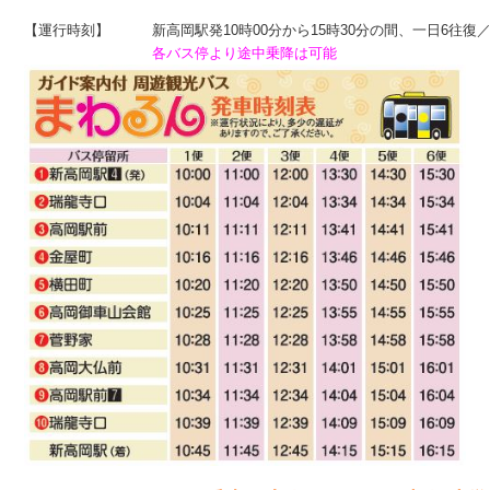
【運行時刻】　　　新高岡駅発10時00分から15時30分の間、一日6往復／