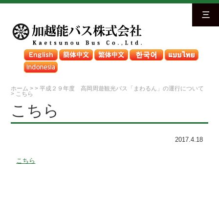
三
ホーム
>
>
平成２９年度 高岡周遊観光バス「まわるん」の運行について
>
こちら
こちら
2017.4.18
こちら