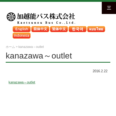
三
ホーム
>
kanazawa～outlet
kanazawa～outlet
2016.2.22
kanazawa～outlet