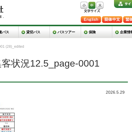
速バス
貸切バス
バスツアー
保険
企業情
(28)_edited
況12.5_page-0001
2026.5.29