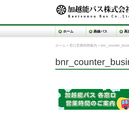
ホーム
路線バス
高
ホーム
>
窓口営業時間案内
>
bnr_counter_bus
bnr_counter_bus