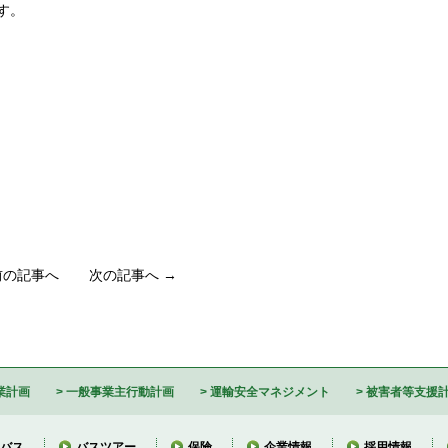
。

前の記事へ
次の記事へ →
業計画
一般事業主行動計画
運輸安全マネジメント
被害者等支援
バス
バスツアー
保険
企業情報
採用情報