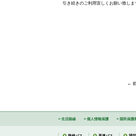
　引き続きのご利用宜しくお願い致します
← 
生活路線
個人情報保護
国民保護
路線バス
高速バス
貸切