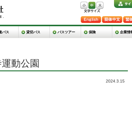
速バス
貸切バス
バスツアー
保険
企業情
寺運動公園
2024.3.15