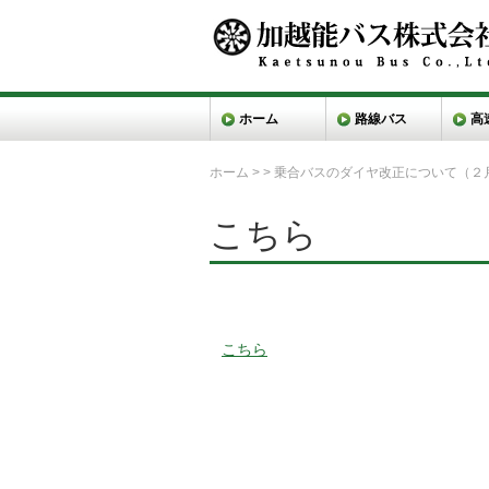
ホーム
路線バス
高
ホーム
>
>
乗合バスのダイヤ改正について（２
こちら
こちら