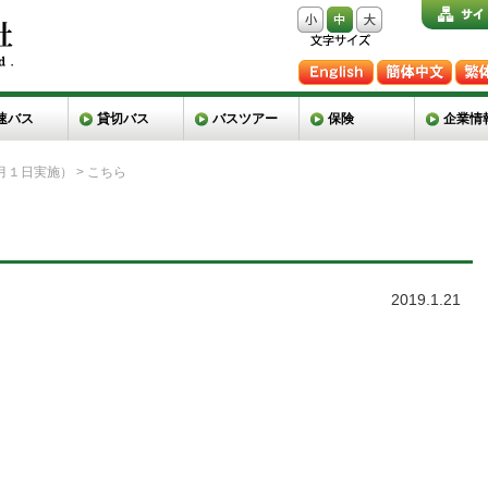
速バス
貸切バス
バスツアー
保険
企業情
月１日実施）
>
こちら
2019.1.21