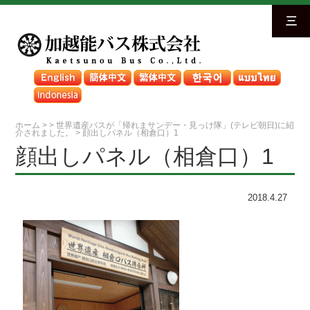
三
ホーム
>
>
世界遺産バスが「帰れまサンデー・見っけ隊」(テレビ朝日)に紹
介されました。
>
顔出しパネル（相倉口）1
顔出しパネル（相倉口）1
2018.4.27