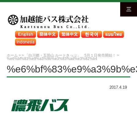
三
ホーム
>
>
「白川郷・五箇山 ルートきっぷ」 5月１日発売開始！
>
%e6%bf%83%e9%a3%9b%e3%83%ad%e3%82%b4
%e6%bf%83%e9%a3%9b%e
2017.4.19