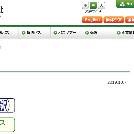
速バス
貸切バス
バスツアー
保険
企業情
供
2019.10.7