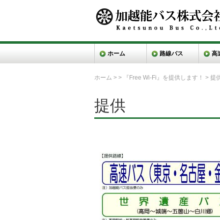
ホーム
路線バス
高
ホーム
>
>
『Free Wi-Fi』を提供します！
>
提
提供