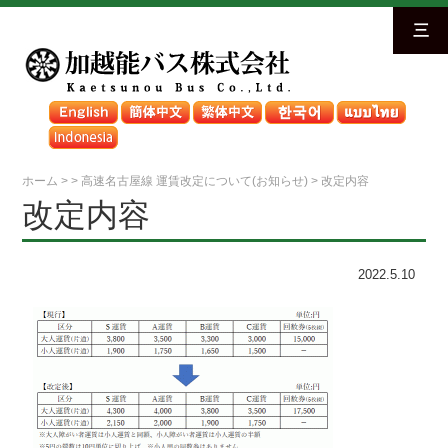
三
ホーム
>
>
高速名古屋線 運賃改定について(お知らせ)
>
改定内容
改定内容
2022.5.10