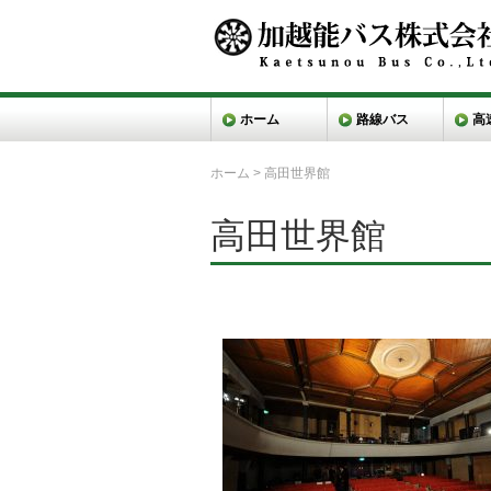
ホーム
路線バス
高
ホーム
>
高田世界館
高田世界館