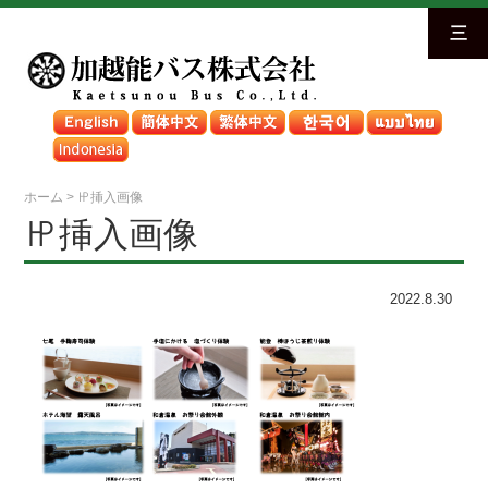
三
ホーム
>
㏋挿入画像
㏋挿入画像
2022.8.30