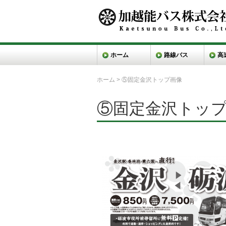
ホーム
路線バス
高
ホーム
>
⑤固定金沢トップ画像
⑤固定金沢トッ