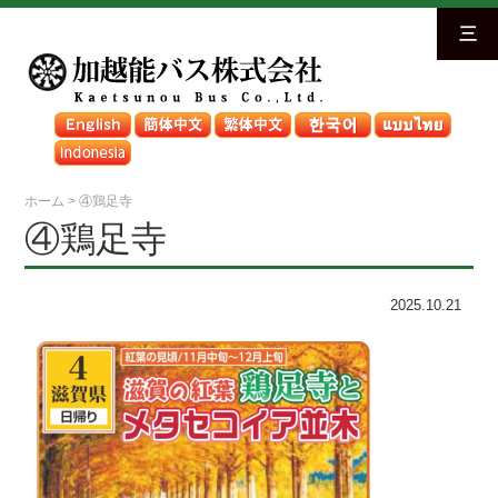
三
ホーム
>
④鶏足寺
④鶏足寺
2025.10.21