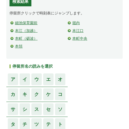
検索結果
停留所クリックで時刻表にジャンプします。
細池保育園前
堀内
本江（加越）
本江口
本町（砺波）
本町中央
本領
停留所名の読みを選択
ア
イ
ウ
エ
オ
カ
キ
ク
ケ
コ
サ
シ
ス
セ
ソ
タ
チ
ツ
テ
ト