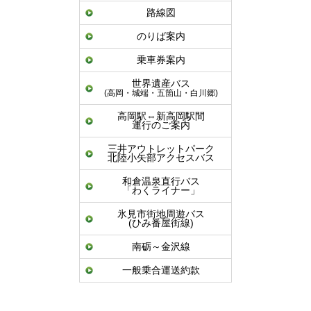
路線図
のりば案内
乗車券案内
世界遺産バス
(高岡・城端・五箇山・白川郷)
高岡駅⇔新高岡駅間
運行のご案内
三井アウトレットパーク
北陸小矢部アクセスバス
和倉温泉直行バス
「わくライナー」
氷見市街地周遊バス
(ひみ番屋街線)
南砺～金沢線
一般乗合運送約款