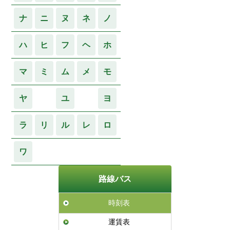
ナ
ニ
ヌ
ネ
ノ
ハ
ヒ
フ
ヘ
ホ
マ
ミ
ム
メ
モ
ヤ
イ
ユ
ウ
ヨ
ラ
リ
ル
レ
ロ
ワ
路線バス
時刻表
運賃表