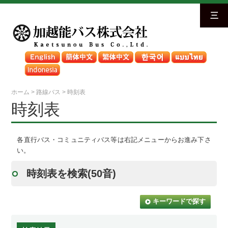
三
ホーム
>
路線バス
>
時刻表
時刻表
各直行バス・コミュニティバス等は右記メニューからお進み下さ
い。
時刻表を検索(50音)
キーワードで探す