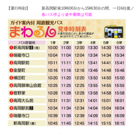
【運行時刻】　　　新高岡駅発10時00分から15時30分の間、一日6往復／