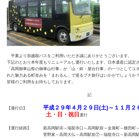
　平素より加越能バスをご利用いただき誠にありがとうございます。

下記のとおり本年度もリニューアルし運行いたします。日本遺産に認定さ
「高岡御車山祭の御車山行事」が「山・鉾・屋台行事」の一つとしてユネ
れた魅力ある町並みを「まわるん」で巡るプチ旅行はいかがでしょうか？
皆様のご利用をお待ちしております。

　　　　　　　　　　　　　　　　　　　　記

平成２９年４月２９日(土)～１１月２６日
【運行日】　　　　
土・日・祝日
運行

【運行経路】　　　新高岡駅④～瑞龍寺口～高岡駅前～金屋町～横田町～
　　　　　　　　　菅野家～高岡大仏～高岡駅前⑦～瑞龍寺口～新高岡駅