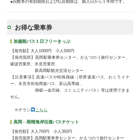
●回数券の有効期限および払戻期限は、購入日から１年間です。
お得な乗車券
加越能バス１日フリーきっぷ
【発売額】大人1000円 小人500円
【発売箇所】高岡駅乗車券センター、かえつのう旅行センター、
砺波営業所、氷見営業所、
新高岡駅観光交流センター
【注意事項】高速バスや特殊路線（世界遺産バス、わくライナ
ー、氷見市街地周遊バス、富山高専線、
南砺―金沢線、コミュニティバス）等は使用できま
せん。
※チラシ
こちら
高岡⇔雨晴海岸往復バスチケット
【発売額】大人700円 小人350円
【発売箇所】高岡駅乗車券センター、かえつのう旅行センター