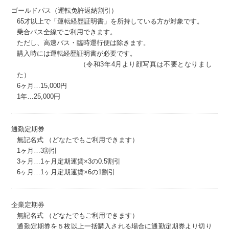
ゴールドパス（運転免許返納割引）
65才以上で「運転経歴証明書」を所持している方が対象です。
乗合バス全線でご利用できます。
ただし、高速バス・臨時運行便は除きます。
購入時には運転経歴証明書が必要です。
（令和3年4月より顔写真は不要となりまし
た）
6ヶ月…15,000円
1年…25,000円
通勤定期券
無記名式 （どなたでもご利用できます）
1ヶ月…3割引
3ヶ月…1ヶ月定期運賃×3の0.5割引
6ヶ月…1ヶ月定期運賃×6の1割引
企業定期券
無記名式 （どなたでもご利用できます）
通勤定期券を５枚以上一括購入される場合に通勤定期券より切り