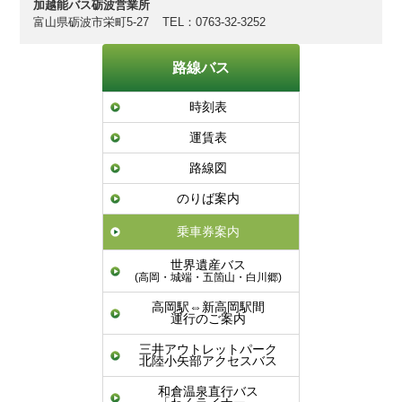
加越能バス砺波営業所
富山県砺波市栄町5-27
TEL：0763-32-3252
路線バス
時刻表
運賃表
路線図
のりば案内
乗車券案内
世界遺産バス
(高岡・城端・五箇山・白川郷)
高岡駅⇔新高岡駅間
運行のご案内
三井アウトレットパーク
北陸小矢部アクセスバス
和倉温泉直行バス