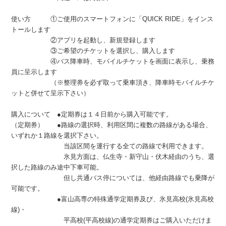
使い方 ①ご使用のスマートフォンに「QUICK RIDE」をインス
トールします
②アプリを起動し、新規登録します
③ご希望のチケットを選択し、購入します
④バス降車時、モバイルチケットを画面に表示し、乗務
員に呈示します
（※整理券を必ず取って乗車頂き、降車時モバイルチケ
ットと併せて呈示下さい）
購入について ●定期券は１４日前から購入可能です。
（定期券） ●路線の選択時、利用区間に複数の路線がある場合、
いずれか１路線を選択下さい。
当該区間を運行する全ての路線で利用できます。
氷見方面は、仏生寺・新守山・伏木経由のうち、選
択した路線のみ途中下車可能。
但し共通バス停については、他経由路線でも乗降が
可能です。
●富山高専の特殊通学定期券及び、氷見高校(氷見高校
線)・
平高校(平高校線)の通学定期券はご購入いただけま