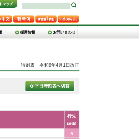
報
採用情報
お問い合わせ
時刻表 令和8年4月1日改正
平日時刻表へ切替
行先
(経由)
5