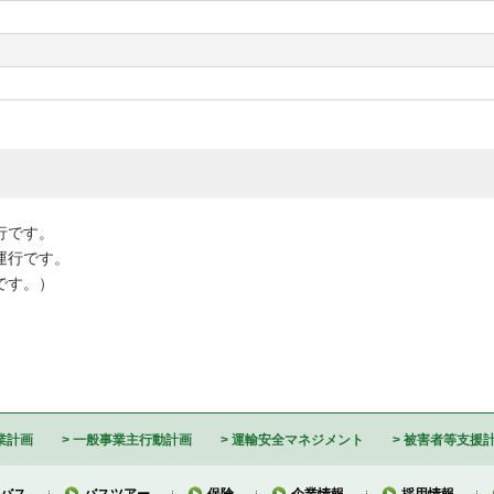
行です。
運行です。
行です。）
業計画
一般事業主行動計画
運輸安全マネジメント
被害者等支援
バス
バスツアー
保険
企業情報
採用情報