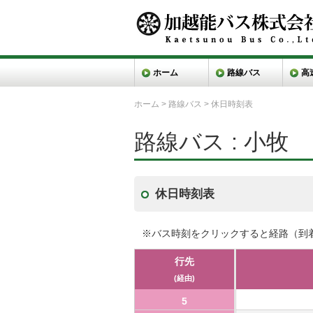
ホーム
路線バス
高
ホーム
>
路線バス
>
休日時刻表
路線バス : 小牧
休日時刻表
※バス時刻をクリックすると経路（到
行先
(経由)
5