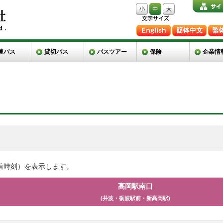
速バス
貸切バス
バスツアー
保険
企業情
着時刻）を表示します。
高岡駅南口
(井波・砺波駅前・新高岡駅)