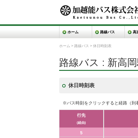
ホーム
路線バス
高
ホーム
>
路線バス
>
休日時刻表
路線バス : 新高
休日時刻表
※バス時刻をクリックすると経路（到
行先
(経由)
5