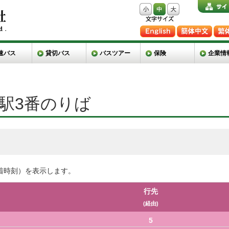
速バス
貸切バス
バスツアー
保険
企業情
岡駅3番のりば
着時刻）を表示します。
行先
(経由)
5