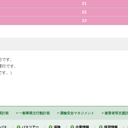
21
22
23
行です。
運行です。
行です。）
業計画
一般事業主行動計画
運輸安全マネジメント
被害者等支援
バス
バスツアー
保険
企業情報
採用情報