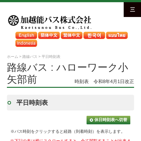
三
ホーム
>
路線バス
>
平日時刻表
路線バス : ハローワーク小
矢部前
時刻表 令和8年4月1日改正
平日時刻表
休日時刻表へ切替
※バス時刻をクリックすると経路（到着時刻）を表示します。
※下記の表は横にスクロールすると、全て閲覧することが出来ま