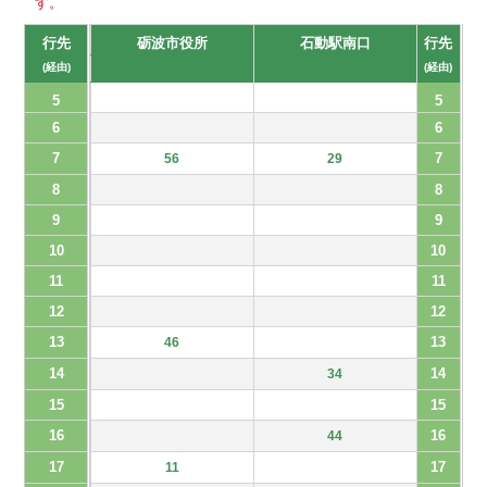
す。
行先
砺波市役所
石動駅南口
行先
(経由)
(経由)
5
5
6
6
7
7
56
29
8
8
9
9
10
10
11
11
12
12
13
13
46
14
14
34
15
15
16
16
44
17
17
11