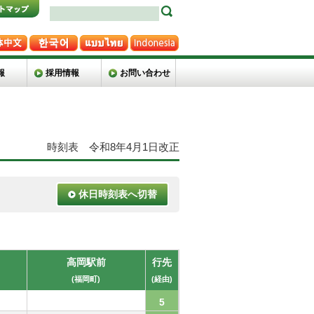
報
採用情報
お問い合わせ
時刻表 令和8年4月1日改正
休日時刻表へ切替
高岡駅前
行先
(福岡町)
(経由)
5