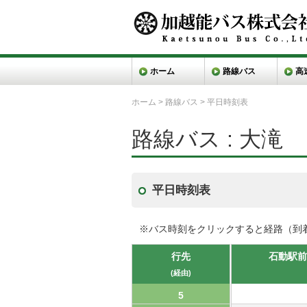
ホーム
路線バス
高
ホーム
>
路線バス
>
平日時刻表
路線バス : 大滝
平日時刻表
※バス時刻をクリックすると経路（到
行先
石動駅
(経由)
5