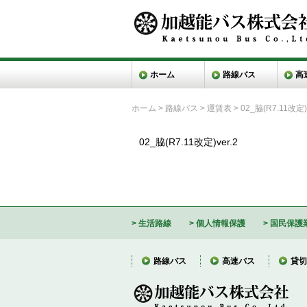
ホーム
路線バス
高
ホーム
>
路線バス
>
運賃表
>
02_脇(R7.11改定)v
02_脇(R7.11改定)ver.2
生活路線
個人情報保護
国民保護
路線バス
高速バス
貸切