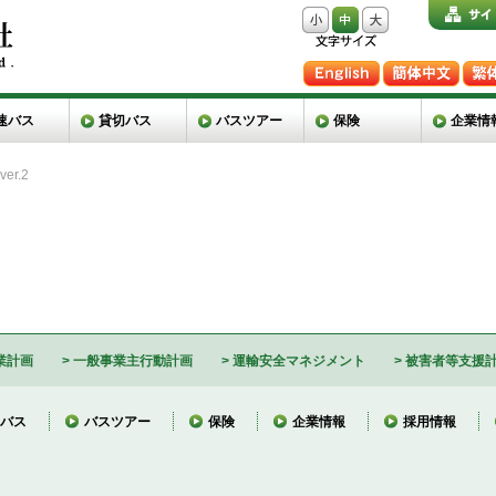
速バス
貸切バス
バスツアー
保険
企業情
er.2
業計画
一般事業主行動計画
運輸安全マネジメント
被害者等支援
バス
バスツアー
保険
企業情報
採用情報