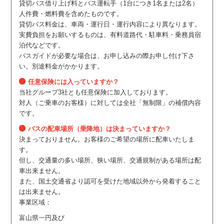
貸切バス借り上げ料とバス運転手（1台につき1名または2名）
人件費・燃料費を含めたものです。
貸切バス料金は、車両・運行日・運行内容により異なります。
実費負担をお願いするものは、有料道路代・駐車料・乗務員宿
泊代などです。
バスガイドが必要な場合は、お申し込みの際お申し付け下さ
い。別途料金がかかります。
任意保険には入っていますか？
当社グループ3社とも任意保険に加入しております。
対人（ご乗車のお客様）に対しては全社「無制限」の補償内容
です。
バスの配車場所（乗降地）は決まっていますか？
決まっておりません。お客様のご希望の場所に配車いたしま
す。
但し、交通量の多い場所、狭い場所、交通規制がある場所は配
車出来ません。
また、国土交通省より認可を受けた地域以外から発着すること
は出来ません。
事業区域：
富山県一円及び