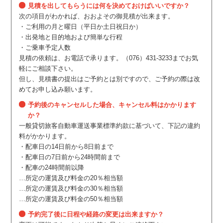
見積を出してもらうには何を決めておけばいいですか？
次の項目がわかれば、おおよその御見積が出来ます。
・ご利用の月と曜日（平日か土日祝日か）
・出発地と目的地および簡単な行程
・ご乗車予定人数
見積の依頼は、お電話で承ります。（076）431-3233までお気
軽にご相談下さい。
但し、見積書の提出はご予約とは別ですので、ご予約の際は改
めてお申し込み願います。
予約後のキャンセルした場合、キャンセル料はかかります
か？
一般貸切旅客自動車運送事業標準約款に基づいて、下記の違約
料がかかります。
・配車日の14日前から8日前まで
・配車日の7日前から24時間前まで
・配車の24時間前以降
…所定の運賃及び料金の20％相当額
…所定の運賃及び料金の30％相当額
…所定の運賃及び料金の50％相当額
予約完了後に日程や経路の変更は出来ますか？