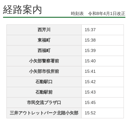
経路案内
時刻表 令和8年4月1日改正
西芹川
15:37
東福町
15:38
西福町
15:39
小矢部警察署前
15:40
小矢部市役所前
15:41
石動駅口
15:42
石動駅前
15:43
市民交流プラザ口
15:45
三井アウトレットパーク北陸小矢部
15:52