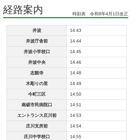
経路案内
時刻表 令和8年4月1日改正
井波
14:43
井波庁舎前
14:44
井波小学校口
14:45
井波中央
14:46
志観寺
14:48
木彫りの里
14:49
今町三区
14:50
南砺市民病院口
14:51
エントランス庄川前
14:53
庄川支所前
14:54
庄川中学校口
14:55