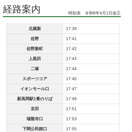
経路案内
時刻表 令和8年4月1日改正
北蔵新
17:39
佐野
17:41
佐野新町
17:42
上黒田
17:43
二塚
17:44
スポーツコア
17:45
イオンモール口
17:47
新高岡駅1番のりば
17:49
京田
17:51
瑞龍寺口
17:53
下関公民館口
17:55