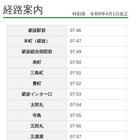
経路案内
時刻表 令和8年4月1日改正
砺波駅前
07:46
本町（砺波）
07:47
砺波総合病院前
07:49
表町
07:50
三島町
07:51
豊町
07:52
砺波インター口
07:53
太郎丸
07:54
寺島
07:55
五郎丸
07:56
五鹿屋
07:57