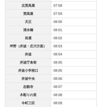
北荒高屋
07:58
荒高屋
07:59
天正
08:00
清水橋
08:01
岩屋
08:02
坪野（井波・庄川方面）
08:03
井波
08:04
井波庁舎前
08:05
井波小学校口
08:05
井波中央
08:06
志観寺
08:07
木彫りの里
08:08
今町三区
08:09