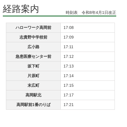
経路案内
時刻表 令和8年4月1日改正
ハローワーク高岡前
17:08
志貴野中学校前
17:09
広小路
17:11
急患医療センター前
17:12
坂下町
17:13
片原町
17:14
末広町
17:15
高岡駅北
17:17
高岡駅前1番のりば
17:21