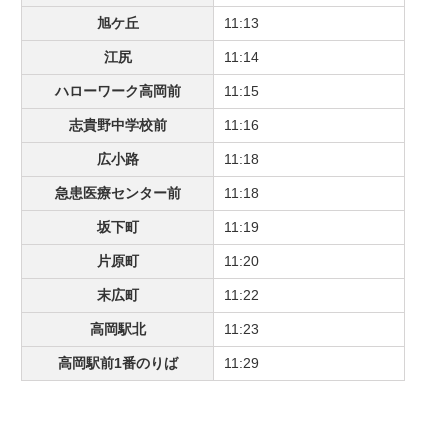
旭ケ丘
11:13
江尻
11:14
ハローワーク高岡前
11:15
志貴野中学校前
11:16
広小路
11:18
急患医療センター前
11:18
坂下町
11:19
片原町
11:20
末広町
11:22
高岡駅北
11:23
高岡駅前1番のりば
11:29