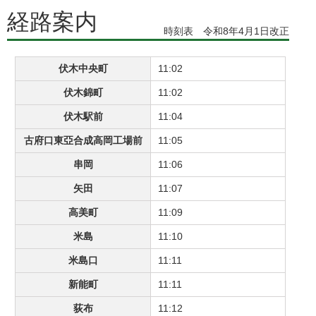
経路案内
時刻表 令和8年4月1日改正
伏木中央町
11:02
伏木錦町
11:02
伏木駅前
11:04
古府口東亞合成高岡工場前
11:05
串岡
11:06
矢田
11:07
高美町
11:09
米島
11:10
米島口
11:11
新能町
11:11
荻布
11:12