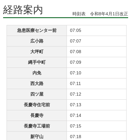
経路案内
時刻表 令和8年4月1日改正
急患医療センター前
07:05
広小路
07:07
大坪町
07:08
縄手中町
07:09
内免
07:10
西大路
07:11
四ツ屋
07:12
長慶寺住宅前
07:13
長慶寺
07:14
長慶寺工場前
07:15
新守山
07:18