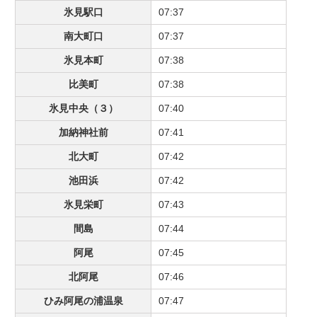
氷見駅口
07:37
南大町口
07:37
氷見本町
07:38
比美町
07:38
氷見中央（３）
07:40
加納神社前
07:41
北大町
07:42
池田浜
07:42
氷見栄町
07:43
間島
07:44
阿尾
07:45
北阿尾
07:46
ひみ阿尾の浦温泉
07:47