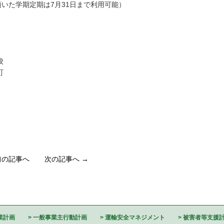
定期は7月31日まで利用可能）
校
戸出町
前の記事へ
次の記事へ →
業計画
一般事業主行動計画
運輸安全マネジメント
被害者等支援