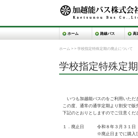
ホーム
路線バス
高
ホーム
>
>
学校指定特殊定期の廃止について
学校指定特殊定
いつも加越能バスのをご利用いただ
この度、通常の通学定期より割安で販
下記のとおりとしますのでご注意くだ
１．廃止日 令和８年３月３１日
※廃止日までに購入頂いた定