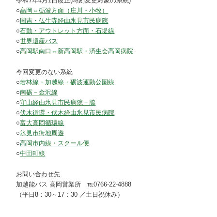
令和7年4月1日改正(時刻変更対象の系統)
○
高岡⇔砺波方面（庄川・小牧）
○
国吉・仏生寺経由氷見市民病院
○
石動・アウトレット方面・石堤線
○
世界遺産バス
○
高岡駅南口⇔新高岡駅・済生会高岡病院
今回変更のない系統
○
若林線・加越線・砺波運動公園線
○
南砺－金沢線
○
守山経由氷見市民病院－脇
○
伏木循環・伏木経由氷見市民病院
○
富大高岡循環線
○
氷見市街地周遊
○
高岡市内線・スクール便
○
中田町線
お問い合わせ先
加越能バス 高岡営業所 ℡0766-22-4888
（平日8：30～17：30 ／土日祝休み）