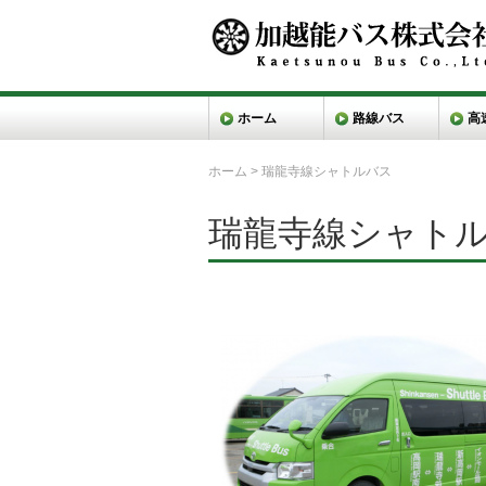
ホーム
路線バス
高
ホーム
>
瑞龍寺線シャトルバス
瑞龍寺線シャト