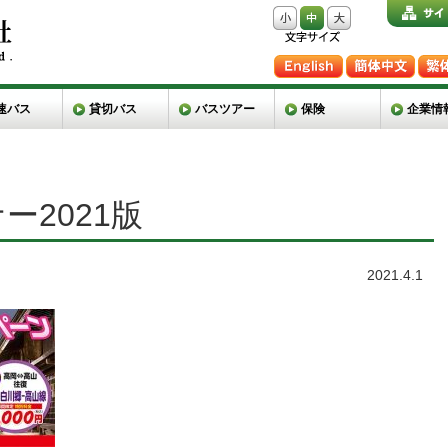
速バス
貸切バス
バスツアー
保険
企業情
ー2021版
2021.4.1