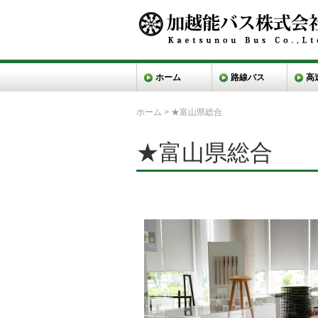
ホーム
路線バス
高
ホーム
>
★富山県総合
★富山県総合